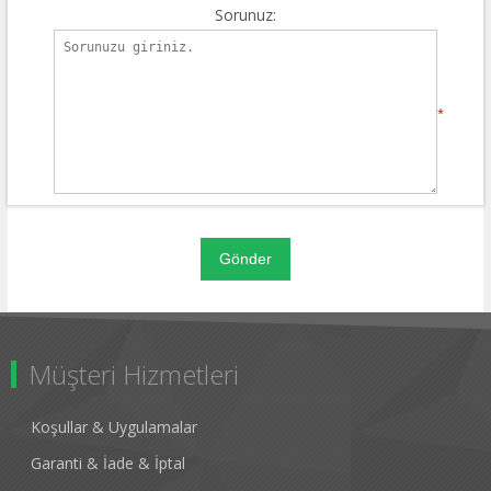
Sorunuz:
*
Müşteri Hizmetleri
Koşullar & Uygulamalar
Garanti & İade & İptal