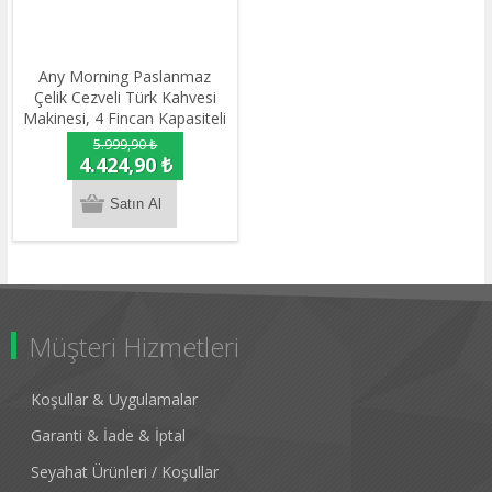
Any Morning Paslanmaz
Çelik Cezveli Türk Kahvesi
Makinesi, 4 Fincan Kapasiteli
250 ml LI23201S
5.999,90 ₺
4.424,90 ₺
Müşteri Hizmetleri
Koşullar & Uygulamalar
Garanti & İade & İptal
Seyahat Ürünleri / Koşullar