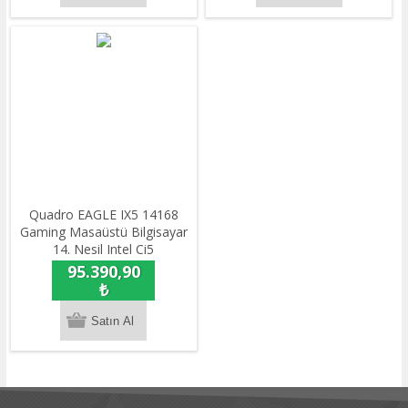
Quadro EAGLE IX5 14168
Gaming Masaüstü Bilgisayar
14. Nesil Intel Ci5
14400F/16gb DDR5 / 512GB
95.390,90
NVME M.2 SSD / 16GB
₺
RTX5060Ti / Freedos