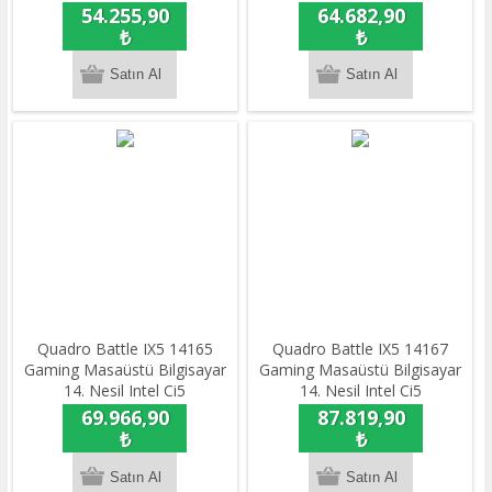
DDR4 / 512gb NVME SSD /
DDR4 / 512GB NVME M.2
54.255,90
64.682,90
8gb RTX 5050 / Freedos
SSD / 8GB RTX5060 /
₺
₺
Freedos
Quadro Battle IX5 14165
Quadro Battle IX5 14167
Gaming Masaüstü Bilgisayar
Gaming Masaüstü Bilgisayar
14. Nesil Intel Ci5
14. Nesil Intel Ci5
14400F/16gb DDR5 / 512GB
14400F/16gb DDR5/512GB
69.966,90
87.819,90
NVME M.2 SSD / 8GB Nvidia
NVME M.2 SSD /16GB Nvidia
₺
₺
RTX5060 / Freedos
RTX5060Ti / Freedos