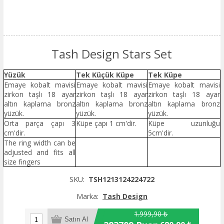
Tash Design Stars Set
Yüzük
Tek Küçük Küpe
Tek Küpe
Emaye kobalt mavisi
Emaye kobalt mavisi
Emaye kobalt mavisi
zirkon taşlı 18 ayar
zirkon taşlı 18 ayar
zirkon taşlı 18 ayar
altın kaplama bronz
altın kaplama bronz
altın kaplama bronz
yüzük.
yüzük.
yüzük.
Orta parça çapı 3
Küpe çapı 1 cm'dir.
Küpe uzunluğu
cm'dir.
5cm'dir.
The ring width can be
adjusted and fits all
size fingers
SKU:
TSH1213124224722
Marka:
Tash Design
1.999,90 ₺