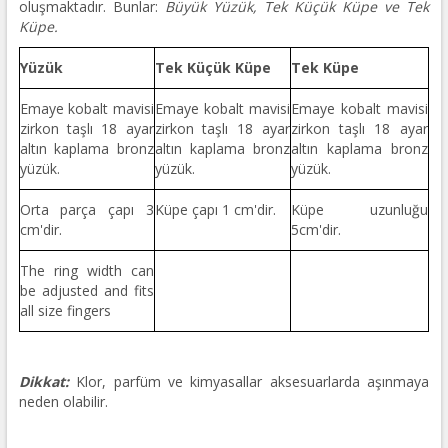
oluşmaktadır. Bunlar:
Büyük Yüzük, Tek Küçük Küpe ve Tek
Küpe.
Yüzük
Tek Küçük Küpe
Tek Küpe
Emaye kobalt mavisi
Emaye kobalt mavisi
Emaye kobalt mavisi
zirkon taşlı 18 ayar
zirkon taşlı 18 ayar
zirkon taşlı 18 ayar
altın kaplama bronz
altın kaplama bronz
altın kaplama bronz
yüzük.
yüzük.
yüzük.
Orta parça çapı 3
Küpe çapı 1 cm'dir.
Küpe uzunluğu
cm'dir.
5cm'dir.
The ring width can
be adjusted and fits
all size fingers
Dikkat:
Klor, parfüm ve kimyasallar aksesuarlarda aşınmaya
neden olabilir.