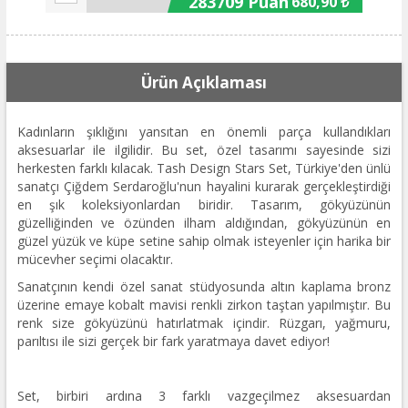
283709 Puan
680,90 ₺
Ürün Açıklaması
Kadınların şıklığını yansıtan en önemli parça kullandıkları
aksesuarlar ile ilgilidir. Bu set, özel tasarımı sayesinde sizi
herkesten farklı kılacak. Tash Design Stars Set, Türkiye'den ünlü
sanatçı Çiğdem Serdaroğlu'nun hayalini kurarak gerçekleştirdiği
en şık koleksiyonlardan biridir. Tasarım, gökyüzünün
güzelliğinden ve özünden ilham aldığından, gökyüzünün en
güzel yüzük ve küpe setine sahip olmak isteyenler için harika bir
mücevher seçimi olacaktır.
Sanatçının kendi özel sanat stüdyosunda altın kaplama bronz
üzerine emaye kobalt mavisi renkli zirkon taştan yapılmıştır. Bu
renk size gökyüzünü hatırlatmak içindir. Rüzgarı, yağmuru,
parıltısı ile sizi gerçek bir fark yaratmaya davet ediyor!
Set, birbiri ardına 3 farklı vazgeçilmez aksesuardan