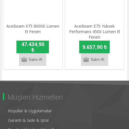
AceBeam X75 80000 Lümen
AceBeam E75 Yüksek
El Feneri
Performans 4500 Lümen El
Feneri
47.434,90
9.657,90 ₺
₺
Müşteri Hizmetleri
Koşullar & Uygulamalar
Garanti & İade & İptal