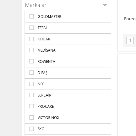
Markalar
GOLDMASTER
Foreo
TEFAL
KODAK
MEDISANA
ROWENTA
DIFAŞ
NEC
SERCAIR
PROCARE
VICTORINOX
SKG