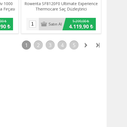
iv 1000
Rowenta SF8120F0 Ultimate Experience
 Fırçası
Thermocare Saç Düzleştirici
00 ₺
5.299,00 ₺
,90 ₺
4.119,90 ₺
1
2
3
4
5