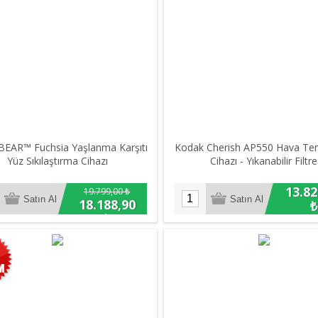
BEAR™ Fuchsia Yaşlanma Karşıtı
Kodak Cherish AP550 Hava Te
Yüz Sıkılaştırma Cihazı
Cihazı - Yıkanabilir Filtre
13.82
19.799,00 ₺
18.188,90
₺
₺