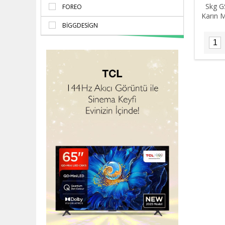
Skg GS
FOREO
Karın M
BIGGDESIGN