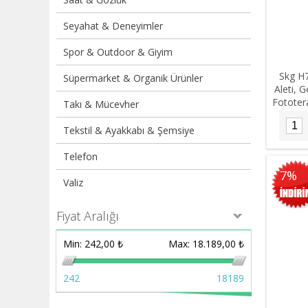
Seyahat & Deneyimler
Spor & Outdoor & Giyim
Skg H
Süpermarket & Organik Ürünler
Aleti, 
Fototer
Takı & Mücevher
Ins
Hi
Tekstil & Ayakkabı & Şemsiye
Telefon
7%
Valiz
Fiyat Aralığı
Min:
242,00 ₺
Max:
18.189,00 ₺
242
18189