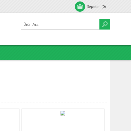
Sepetim
(0)