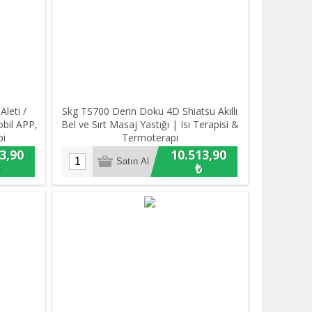
leti /
Skg TS700 Derin Doku 4D Shiatsu Akıllı
bil APP,
Bel ve Sırt Masaj Yastığı | Isı Terapisi &
pi
Termoterapi
3,90
10.513,90
₺