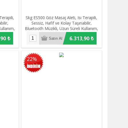
erapili,
Skg ES500 Göz Masaj Aleti, Isı Terapili,
ilir,
Sessiz, Hafif ve Kolay Taşınabilir,
Kullanım,
Bluetooth Müzikli, Uzun Süreli Kullanım,
u Gri)
1500 mAh Batarya, (Parlak Beyaz)
,90 ₺
6.313,90 ₺
22%