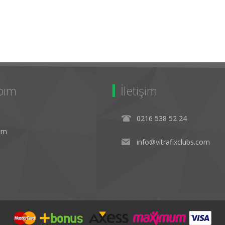
bım
İletişim
0216 538 52 24
rim
info@vitrafixclubs.com