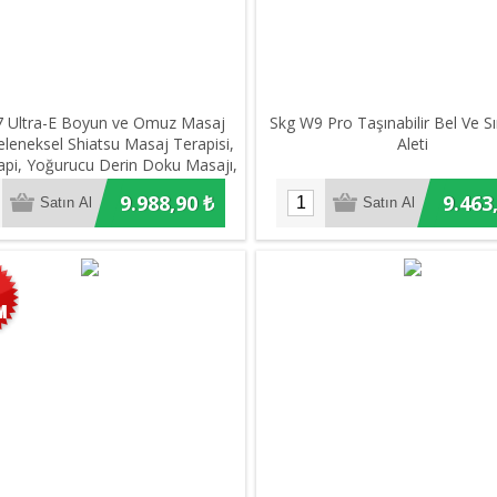
7 Ultra-E Boyun ve Omuz Masaj
Skg W9 Pro Taşınabilir Bel Ve S
Geleneksel Shiatsu Masaj Terapisi,
Aleti
api, Yoğurucu Derin Doku Masajı,
an Elini Simüle Eden Yoğurma
9.988,90 ₺
9.463
ssiyatı, 4 Termoterapi-Isıtma