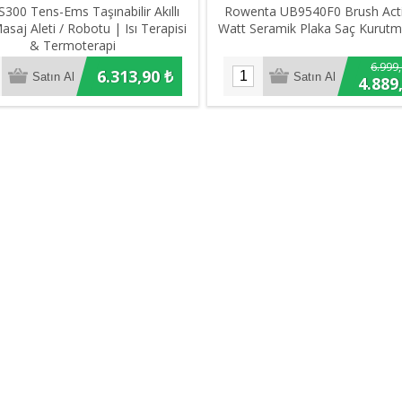
300 Tens-Ems Taşınabilir Akıllı
Rowenta UB9540F0 Brush Act
asaj Aleti / Robotu | Isı Terapisi
Watt Seramik Plaka Saç Kurutma
& Termoterapi
6.999,
6.313,90 ₺
4.889