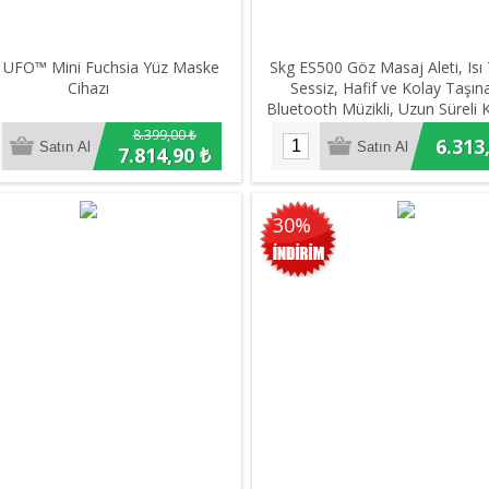
 UFO™ Mini Fuchsia Yüz Maske
Skg ES500 Göz Masaj Aleti, Isı T
Cihazı
Sessiz, Hafif ve Kolay Taşınab
Bluetooth Müzikli, Uzun Süreli 
1500 Mah Batarya, (Mat Koy
8.399,00 ₺
6.313
7.814,90 ₺
30%