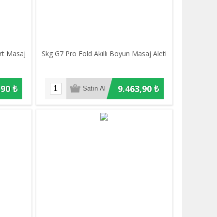
ırt Masaj
Skg G7 Pro Fold Akıllı Boyun Masaj Aleti
,90 ₺
9.463,90 ₺