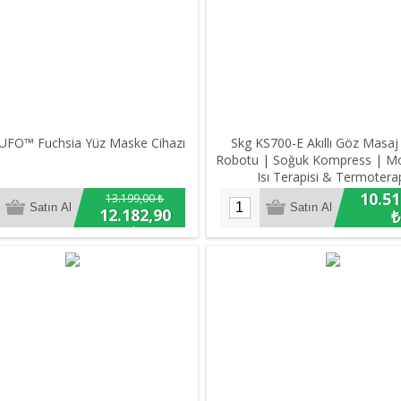
UFO™ Fuchsia Yüz Maske Cihazı
Skg KS700-E Akıllı Göz Masaj A
Robotu | Soğuk Kompress | Mo
Isı Terapisi & Termotera
10.51
13.199,00 ₺
12.182,90
₺
₺