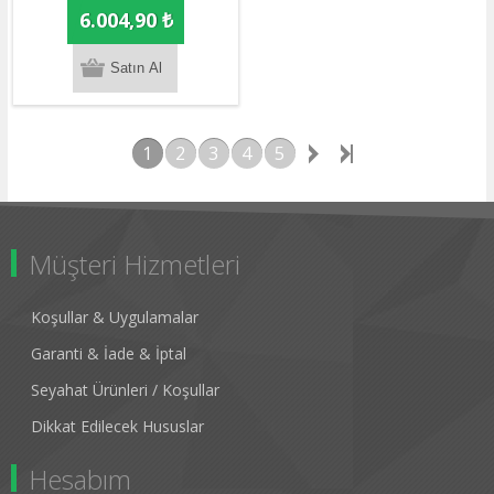
6.004,90 ₺
1
2
3
4
5
Müşteri Hizmetleri
Koşullar & Uygulamalar
Garanti & İade & İptal
Seyahat Ürünleri / Koşullar
Dikkat Edilecek Hususlar
Hesabım