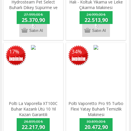
Hydrosteam Pet Select
Halı - Koltuk Yıkama ve Leke
Buharlı Dikey Süpürme ve
Çıkarma Makinesi
Silme Makinesi
27.999,00 ₺
24.999,00 ₺
25.370,90
22.513,90
₺
₺
17%
34%
Polti La Vaporella XT100C
Polti Vaporetto Pro 95 Turbo
Buhar Kazanlı Ütü 10 Yıl
Flexi Yatay Buharlı Temizlik
Kazan Garantili
Makinesi
26.899,00 ₺
30.899,00 ₺
22.217,90
20.472,90