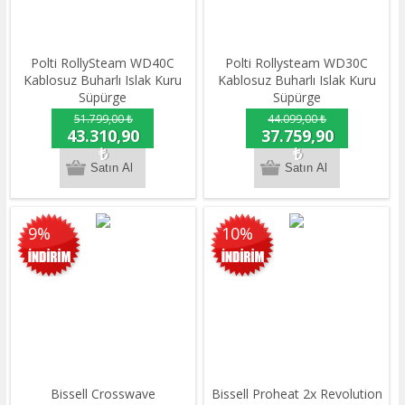
Polti RollySteam WD40C
Polti Rollysteam WD30C
Kablosuz Buharlı Islak Kuru
Kablosuz Buharlı Islak Kuru
Süpürge
Süpürge
51.799,00 ₺
44.099,00 ₺
43.310,90
37.759,90
₺
₺
9%
10%
Bissell Crosswave
Bissell Proheat 2x Revolution