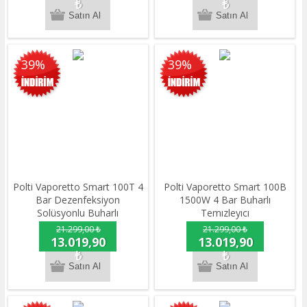
₺
₺
39%
39%
Polti Vaporetto Smart 100T 4
Polti Vaporetto Smart 100B
Bar Dezenfeksiyon
1500W 4 Bar Buharlı
Solüsyonlu Buharlı
Temızleyıcı
Temizleyici
21.299,00 ₺
21.299,00 ₺
13.019,90
13.019,90
₺
₺