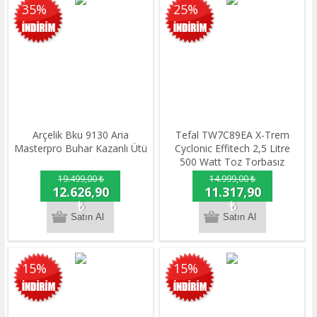
35%
25%
Arçelik Bku 9130 Aria
Tefal TW7C89EA X-Trem
Masterpro Buhar Kazanlı Ütü
Cyclonic Effitech 2,5 Litre
500 Watt Toz Torbasız
Elektrikli Süpürge
19.499,00 ₺
14.999,00 ₺
Siyah&Bronz
12.626,90
11.317,90
₺
₺
15%
15%