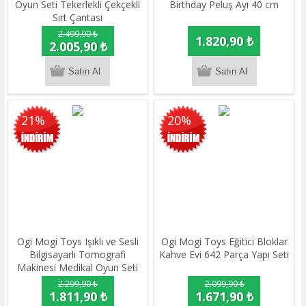
Oyun Seti Tekerlekli Çekçekli
Birthday Peluş Ayı 40 cm
Sırt Çantası
2.499,90 ₺
1.820,90 ₺
2.005,90 ₺
21%
20%
Ogi Mogi Toys Işıklı ve Sesli
Ogi Mogi Toys Eğitici Bloklar
Bilgisayarlı Tomografi
Kahve Evi 642 Parça Yapı Seti
Makinesi Medikal Oyun Seti
2.299,90 ₺
2.099,90 ₺
1.811,90 ₺
1.671,90 ₺