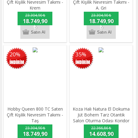
Çift Kişilik Nevresim Takımı -
Çift Kişilik Nevresim Takımı -
Krem
A. Gri
23.304,90 ₺
23.304,90 ₺
18.749,90
18.749,90
₺
₺
20%
35%
Hobby Queen 800 TC Saten
Koza Halı Natura El Dokuma
Çift Kişilik Nevresim Takımı -
Jüt Bohem Tarz Otantik
Taş
Salon Oturma Odası Koridor
Yatak Odası Natural Halı
23.304,90 ₺
22.366,86 ₺
00022A 200 x 290
18.749,90
14.608,90