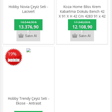
Hobby Novia Çeyiz Seti -
Koza Home Bliss Krem
Lacivert
Kabartma Dokulu Bench 42
X 91 X H 42 Cm 4283 91 x 42
16.544,90 ₺
17.340,00 ₺
13.376,90
12.108,90
₺
₺
19%
Hobby Trendy Çeyiz Seti -
Ekose - Antrasit