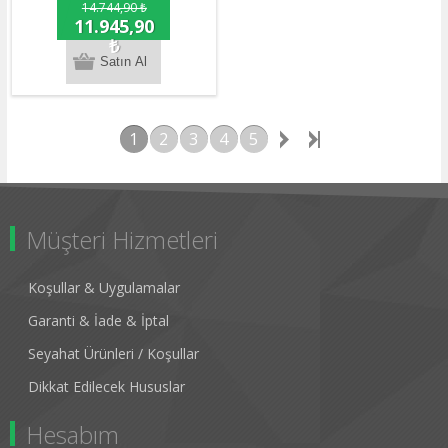
14.744,90 ₺
11.945,90
₺
1
2
3
4
5
Müşteri Hizmetleri
Koşullar & Uygulamalar
Garanti & İade & İptal
Seyahat Ürünleri / Koşullar
Dikkat Edilecek Hususlar
Hesabım