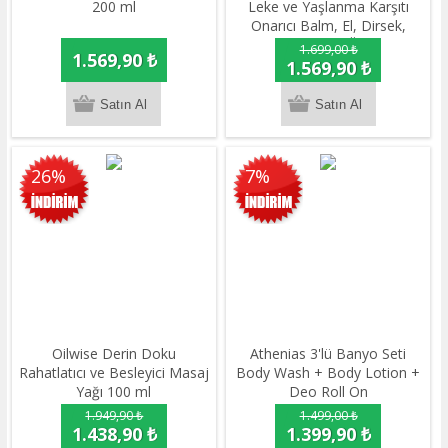
200 ml
Leke ve Yaşlanma Karşıtı
Onarıcı Balm, El, Dirsek,
Boyun Balmı 2'li Ürün 75 gr
1.699,00 ₺
1.569,90 ₺
1.569,90 ₺
26%
7%
Oilwise Derin Doku
Athenias 3'lü Banyo Seti
Rahatlatıcı ve Besleyici Masaj
Body Wash + Body Lotion +
Yağı 100 ml
Deo Roll On
1.949,90 ₺
1.499,00 ₺
1.438,90 ₺
1.399,90 ₺