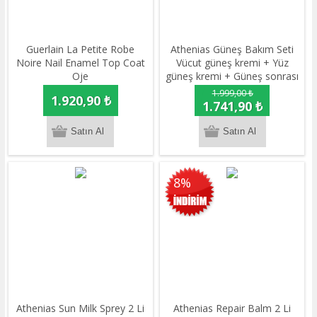
Guerlain La Petite Robe
Athenias Güneş Bakım Seti
Noire Nail Enamel Top Coat
Vücut güneş kremi + Yüz
Oje
güneş kremi + Güneş sonrası
spray Athenias Güneş Bakım
1.999,00 ₺
1.920,90 ₺
Seti Sunscreen cream + Sun
1.741,90 ₺
milk spary+ After sun spray
8%
Athenias Sun Milk Sprey 2 Li
Athenias Repair Balm 2 Li