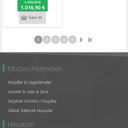
1.299,90 ₺
1.016,90 ₺
1
2
3
4
5
Müşteri Hizmetleri
Koşullar & Uygulamalar
Garanti & İade & İptal
Seyahat Ürünleri / Koşullar
Dikkat Edilecek Hususlar
Hesabım