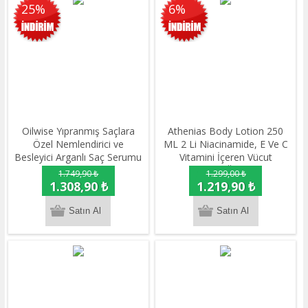
25%
6%
Oilwise Yıpranmış Saçlara
Athenias Body Lotion 250
Özel Nemlendirici ve
ML 2 Li Niacinamide, E Ve C
Besleyici Arganlı Saç Serumu
Vitamini İçeren Vücut
100 ml
Losyonu 2'li Ürün | Uzun
1.749,90 ₺
1.299,00 ₺
Süre Nem + Cilt Tonu
1.308,90 ₺
1.219,90 ₺
Eşitleyici