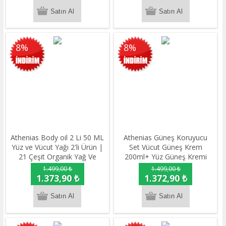
8%
8%
Athenias Body oil 2 Li 50 ML
Athenias Güneş Koruyucu
Yüz ve Vücut Yağı 2'li Ürün |
Set Vücut Güneş Krem
21 Çeşit Organik Yağ Ve
200ml+ Yüz Güneş Kremi
Ekstrakt + Nemlendirici +
50gr Athenias Güneş
1.499,00 ₺
1.499,00 ₺
Doğal Parlaklık
Koruyucu Set Sun Milk
1.373,90 ₺
1.372,90 ₺
spray+ Sunscreen cream