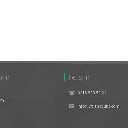
bım
İletişim
0216 538 52 24
rim
info@vitrafixclubs.com