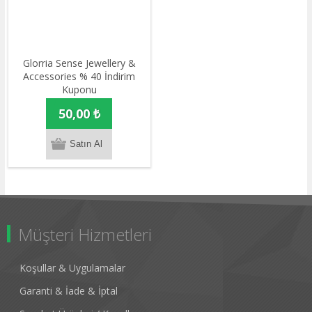
Glorria Sense Jewellery &
Accessories % 40 İndirim
Kuponu
50,00 ₺
Müşteri Hizmetleri
Koşullar & Uygulamalar
Garanti & İade & İptal