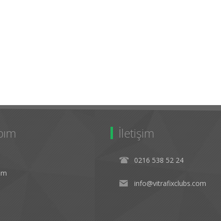
bım
İletişim
0216 538 52 24
rim
info@vitrafixclubs.com