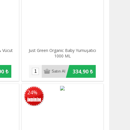
& Vücut
Just Green Organic Baby Yumuşatıcı
1000 ML
90 ₺
334,90 ₺
24%