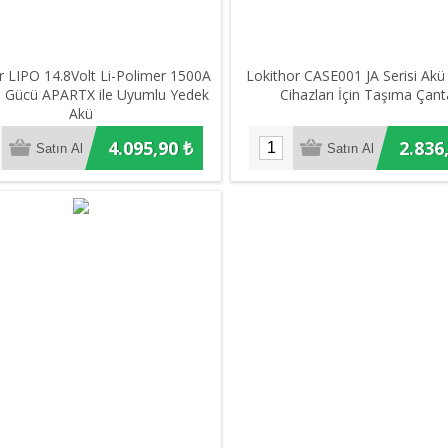
r LIPO 14.8Volt Li-Polimer 1500A
Lokithor CASE001 JA Serisi Akü
e Gücü APARTX ile Uyumlu Yedek
Cihazları İçin Taşıma Çant
Akü
4.095,90 ₺
2.836