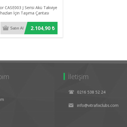
or CASE003 J Serisi Akü Takviye
ihazları İçin Taşıma Çantası
2.104,90 ₺
bım
İletişim
0216 538 52 24
rim
info@vitrafixclubs.com