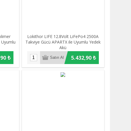
olimer
Lokithor LIFE 12.8Volt LiFePo4 2500A
e Uyumlu
Takviye Gücü APARTX ile Uyumlu Yedek
Akü
,90 ₺
5.432,90 ₺