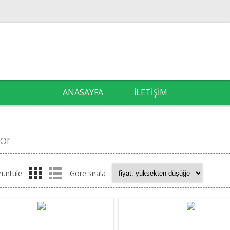
ANASAYFA
İLETIŞIM
hor
rüntüle
Göre sırala