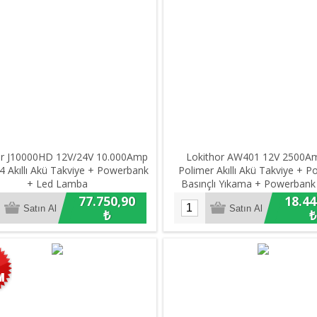
or J10000HD 12V/24V 10.000Amp
Lokithor AW401 12V 2500Am
 Akıllı Akü Takviye + Powerbank
Polimer Akıllı Akü Takviye + 
+ Led Lamba
Basınçlı Yıkama + Powerbank
Lamba
77.750,90
18.44
₺
₺