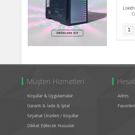
Lokith
C
Müşteri Hizmetleri
Hesa
Koşullar & Uygulamalar
Adres
Garanti & İade & İptal
Favorile
Seyahat Ürünleri / Koşullar
Dikkat Edilecek Hususlar