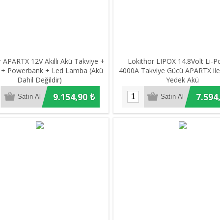
r APARTX 12V Akıllı Akü Takviye +
Lokithor LIPOX 14.8Volt Li-P
+ Powerbank + Led Lamba (Akü
4000A Takviye Gücü APARTX il
Dahil Değildir)
Yedek Akü
9.154,90 ₺
7.594