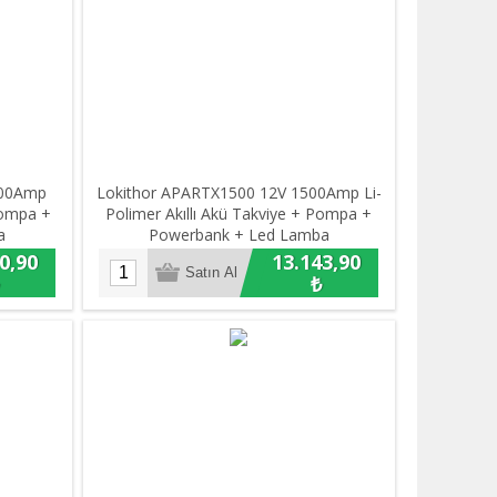
500Amp
Lokithor APARTX1500 12V 1500Amp Li-
Pompa +
Polimer Akıllı Akü Takviye + Pompa +
a
Powerbank + Led Lamba
0,90
13.143,90
₺