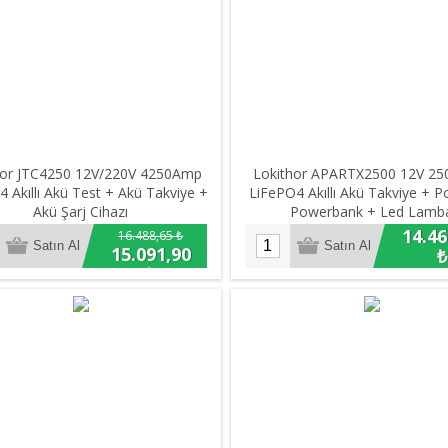
hor JTC4250 12V/220V 4250Amp
Lokithor APARTX2500 12V 2
 Akıllı Akü Test + Akü Takviye +
LiFePO4 Akıllı Akü Takviye + 
Akü Şarj Cihazı
Powerbank + Led Lamb
14.46
16.488,65 ₺
15.091,90
₺
₺