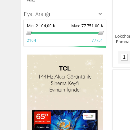
Fiyat Aralığı
Min:
2.104,00 ₺
Max:
77.751,00 ₺
Lokitho
2104
77751
Pompa 