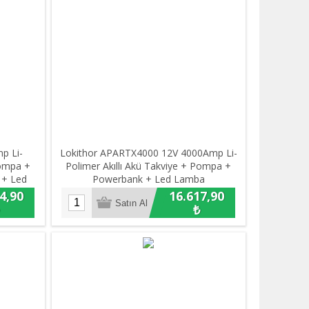
p Li-
Lokithor APARTX4000 12V 4000Amp Li-
Pompa +
Polimer Akıllı Akü Takviye + Pompa +
 + Led
Powerbank + Led Lamba
4,90
16.617,90
₺