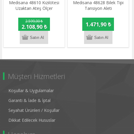
Medisana 48610 Kızılötesi
Medisana 48628 Bilek Tipi
Uzaktan Ateş Ölçer
Tansiyon Aleti
2.599,00 ₺
1.471,90 ₺
2.108,90 ₺
Müşteri Hizmetleri
Koşullar & Uygulamalar
Garanti & İade & İptal
Seyahat Ürünleri / Koşullar
Dikkat Edilecek Hususlar