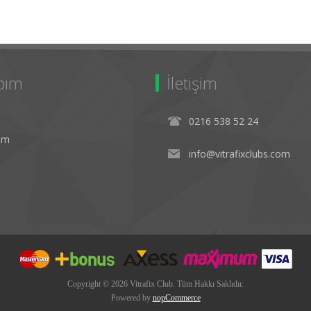
bım
İletişim
0216 538 52 24
rim
info@vitrafixclubs.com
Copyright © 2026 Vitrafix Club. Tüm Hakkı Saklıdır.
Powered by
nopCommerce