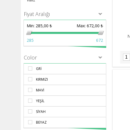
Fiyat Aralığı
Min:
285,00 ₺
Max:
672,00 ₺
N
285
672
Color
GRI
KIRMIZI
MAVI
YEŞIL
SIYAH
BEYAZ