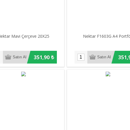
ektar Mavi Çerçeve 20X25
Nektar F1603G A4 Portf
351,90 ₺
351,