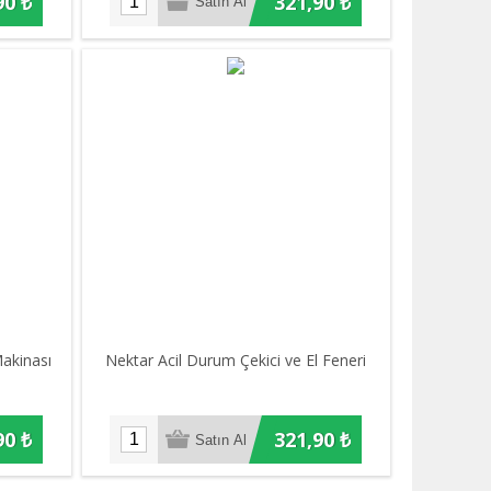
90 ₺
321,90 ₺
akinası
Nektar Acil Durum Çekici ve El Feneri
90 ₺
321,90 ₺