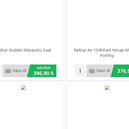
ktar Bisiklet Masaüstü Saat
Nektar An 1046Panl Hesap Ma
Portföy
449,90 ₺
376,
396,90 ₺