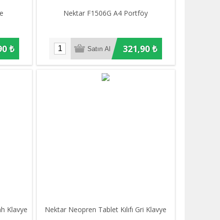
ve
Nektar F1506G A4 Portföy
90 ₺
321,90 ₺
ah Klavye
Nektar Neopren Tablet Kılıfı Gri Klavye