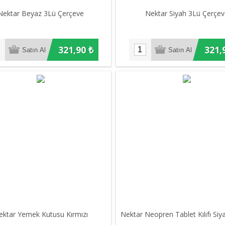
Nektar Beyaz 3Lü Çerçeve
Nektar Siyah 3Lü Çerçe
321,90 ₺
321,
ektar Yemek Kutusu Kırmızı
Nektar Neopren Tablet Kılıfı Siy