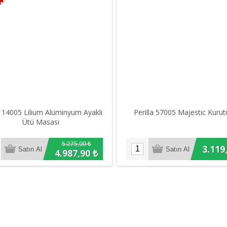
a 14005 Lilium Alüminyum Ayaklı
Perilla 57005 Majestıc Kurut
Ütü Masası
5.275,00 ₺
3.119
4.987,90 ₺