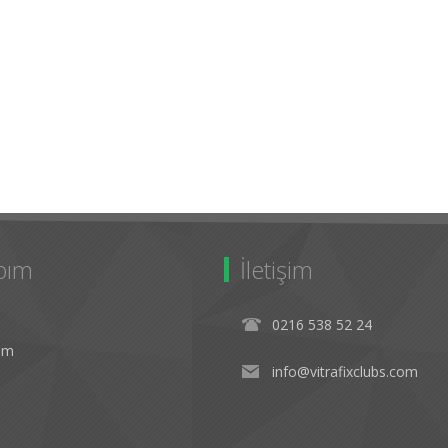
bım
İletişim
0216 538 52 24
rim
info@vitrafixclubs.com