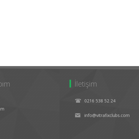
bım
İletişim
0216 538 52 24
rim
info@vitrafixclubs.com