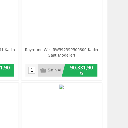
1 Kadın
Raymond Weil RW5925SP500300 Kadın
Saat Modelleri
1,90
90.331,90
₺