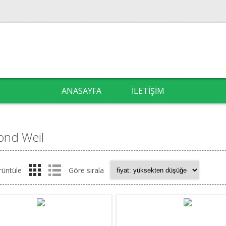
ANASAYFA
İLETIŞIM
nd Weil
rüntüle
Göre sırala