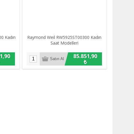
0 Kadın
Raymond Weil RW5925ST00300 Kadın
Saat Modelleri
1,90
85.851,90
₺