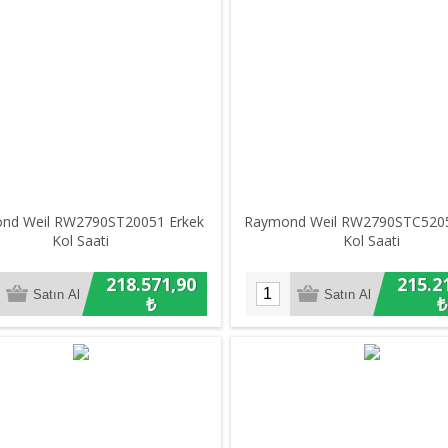
nd Weil RW2790ST20051 Erkek
Raymond Weil RW2790STC5205
Kol Saati
Kol Saati
218.571,90
215.2
₺
₺