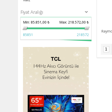
Fiyat Aralığı
Min:
85.851,00 ₺
Max:
218.572,00 ₺
Raymo
85851
218572