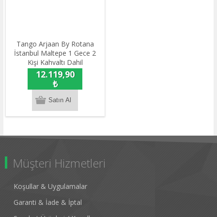
Tango Arjaan By Rotana
İstanbul Maltepe 1 Gece 2
Kişi Kahvaltı Dahil
Konaklama
12.119,90
₺
Müşteri Hizmetleri
Koşullar & Uygulamalar
Garanti & İade & İptal