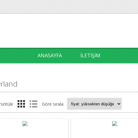
ANASAYFA
İLETIŞIM
rland
rüntüle
Göre sırala