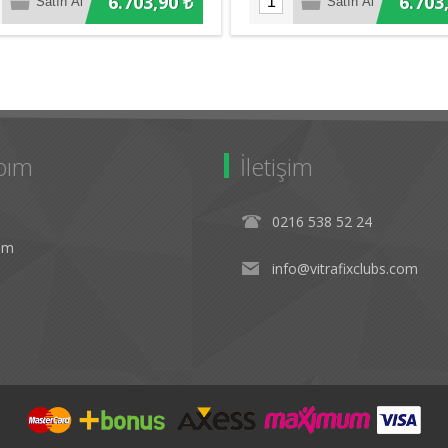
6.703,90 ₺
6.703
bım
İletişim
0216 538 52 24
rim
info@vitrafixclubs.com