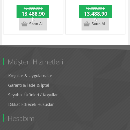
15.099,00 ₺
15.099,00 ₺
13.488,90
13.488,90
₺
₺
Müşteri Hizmetleri
Koşullar & Uygulamalar
Garanti & İade & İptal
Seyahat Ürünleri / Koşullar
Dikkat Edilecek Hususlar
Hesabım