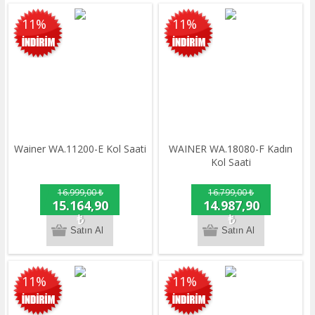
11%
11%
Wainer WA.11200-E Kol Saati
WAINER WA.18080-F Kadın
Kol Saati
16.999,00 ₺
16.799,00 ₺
15.164,90
14.987,90
₺
₺
11%
11%