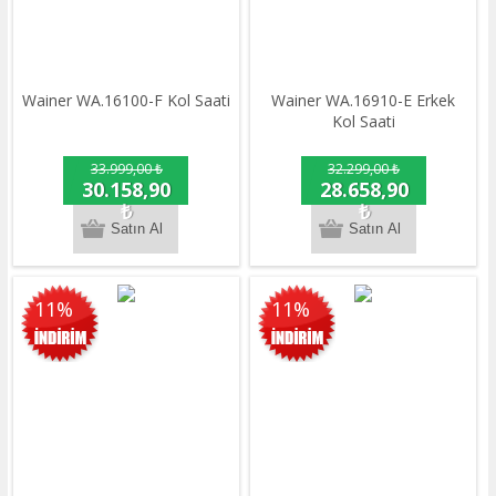
Wainer WA.16100-F Kol Saati
Wainer WA.16910-E Erkek
Kol Saati
33.999,00 ₺
32.299,00 ₺
30.158,90
28.658,90
₺
₺
11%
11%