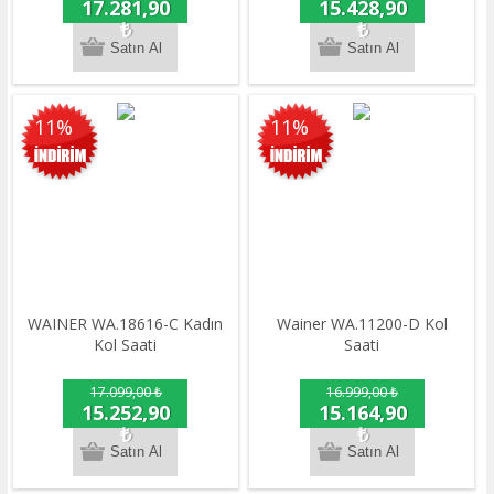
17.281,90
15.428,90
₺
₺
11%
11%
WAINER WA.18616-C Kadın
Wainer WA.11200-D Kol
Kol Saati
Saati
17.099,00 ₺
16.999,00 ₺
15.252,90
15.164,90
₺
₺