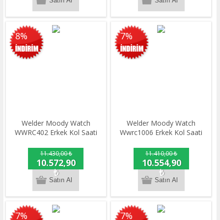
8%
7%
Welder Moody Watch
Welder Moody Watch
WWRC402 Erkek Kol Saati
Wwrc1006 Erkek Kol Saati
11.430,00 ₺
11.410,00 ₺
10.572,90
10.554,90
₺
₺
7%
7%