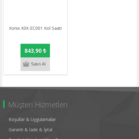
Xonix X0X-EC001 Kol Saati
843,90 ₺
Müşteri Hizmetleri
Koşullar & Uygulamalar
Garanti & İade & İptal