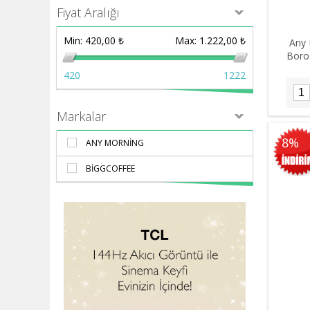
Fiyat Aralığı
Min:
420,00 ₺
Max:
1.222,00 ₺
Any 
Boros
420
1222
Markalar
8%
ANY MORNING
BIGGCOFFEE