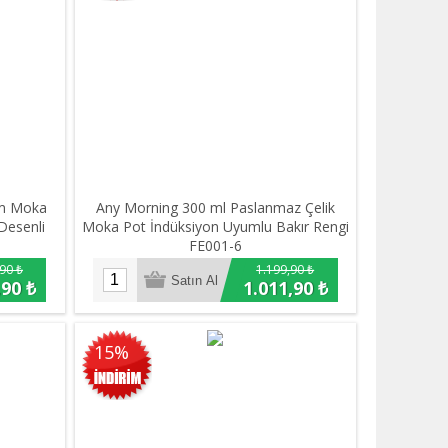
um Moka
Any Morning 300 ml Paslanmaz Çelik
Desenli
Moka Pot İndüksiyon Uyumlu Bakır Rengi
FE001-6
90 ₺
1.199,90 ₺
,90 ₺
1.011,90 ₺
15%