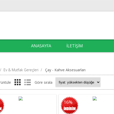
ANASAYFA
İLETIŞIM
/
Ev & Mutfak Gereçleri
/
Çay - Kahve Aksesuarları
rüntüle
Göre sırala
16%