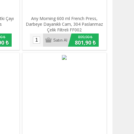
ki Çayı
Any Morning 600 ml French Press,
s
Darbeye Dayanıklı Cam, 304 Paslanmaz
Çelik Filtreli FF002
0 ₺
899,90 ₺
90 ₺
801,90 ₺