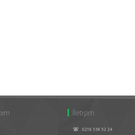
bım
İletişim
0216 538 52 24