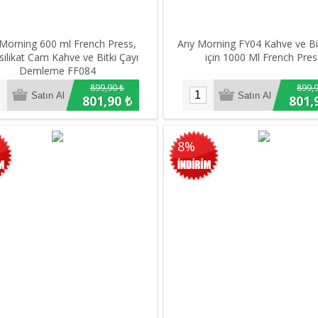
Morning 600 ml French Press,
Any Morning FY04 Kahve ve Bit
ilikat Cam Kahve ve Bitki Çayı
için 1000 Ml French Pres
Demleme FF084
899,90 ₺
899,9
801,90 ₺
801,
8%