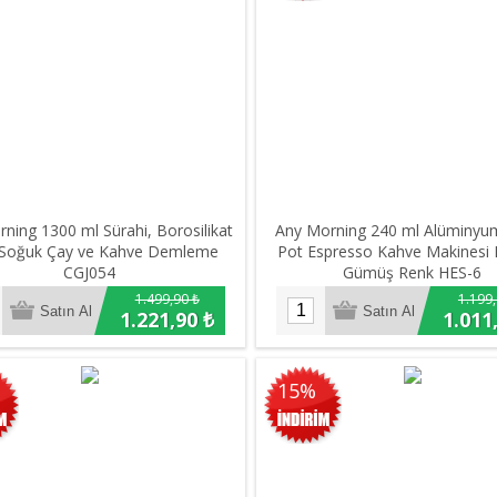
ning 1300 ml Sürahi, Borosilikat
Any Morning 240 ml Alüminy
Soğuk Çay ve Kahve Demleme
Pot Espresso Kahve Makinesi 
CGJ054
Gümüş Renk HES-6
1.499,90 ₺
1.199,
1.221,90 ₺
1.011
15%