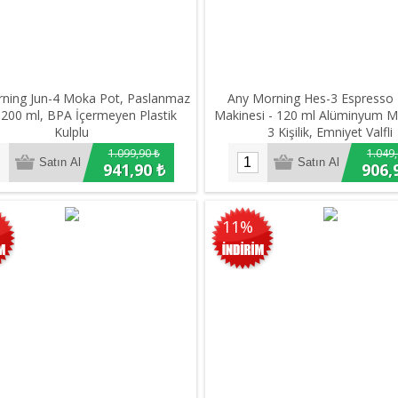
ning Jun-4 Moka Pot, Paslanmaz
Any Morning Hes-3 Espresso
, 200 ml, BPA İçermeyen Plastik
Makinesi - 120 ml Alüminyum M
Kulplu
3 Kişilik, Emniyet Valfli
1.099,90 ₺
1.049,
941,90 ₺
906,
11%