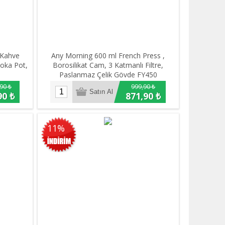
 Kahve
Any Morning 600 ml French Press ,
oka Pot,
Borosilikat Cam, 3 Katmanlı Filtre,
Paslanmaz Çelik Gövde FY450
90 ₺
999,90 ₺
90 ₺
871,90 ₺
11%