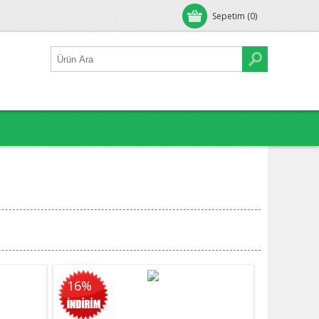
Sepetim
(0)
16%