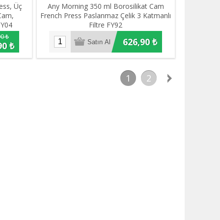
ess, Üç
Any Morning 350 ml Borosilikat Cam
 Cam,
French Press Paslanmaz Çelik 3 Katmanlı
FY04
Filtre FY92
0 ₺
626,90 ₺
90 ₺
1
2