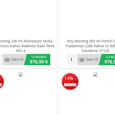
orning 240 ml Alüminyum Moka
Any Morning 600 ml French 
resso Kahve Makinesi Bakır Renk
Paslanmaz Çelik Kahve ve Bitk
HES-6
Demleme FF120
1.149,90 ₺
1.149,
976,90 ₺
976,
14%