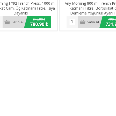
ning FY92 French Press, 1000 ml
Any Morning 800 ml French Pr
kat Cam, Üç Katmanlı Filtre, Isıya
Katmanlı Filtre, Borosilikat
Dayanıklı
Demleme Yoğunluk Ayarlı 
849,90 ₺
799,9
780,90 ₺
731,