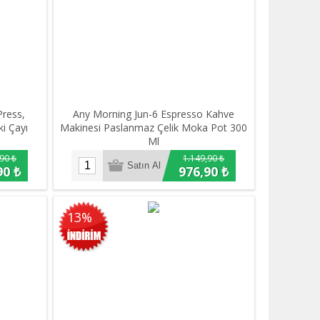
Press,
Any Morning Jun-6 Espresso Kahve
i Çayı
Makinesi Paslanmaz Çelik Moka Pot 300
Ml
90 ₺
1.149,90 ₺
90 ₺
976,90 ₺
13%