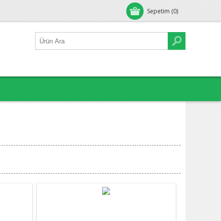
Sepetim
(0)