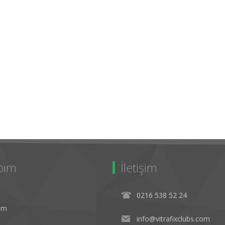
bım
İletişim
0216 538 52 24
rim
info@vitrafixclubs.com