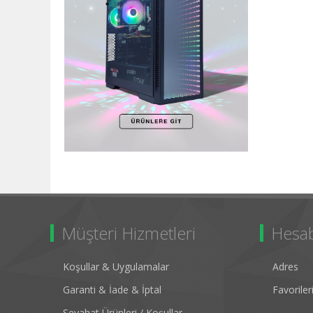
Müşteri Hizmetleri
Hesa
Koşullar & Uygulamalar
Adres
Garanti & İade & İptal
Favorile
Seyahat Ürünleri / Koşullar