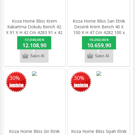
Koza Home Bliss Krem
Koza Home Bliss Sarı Etnik
Kabartma Dokulu Bench 42
Desenli Krem Bench 40 X
X 91 X H 42 Cm 4283 91 x 42
100 X H 47 Cm 4282 100 x
47
17.340,00 ₺
15.262,00 ₺
12.108,90
10.659,90
₺
₺
30%
30%
Koza Home Bliss Gri Etnik
Koza Home Bliss Siyah Etnik