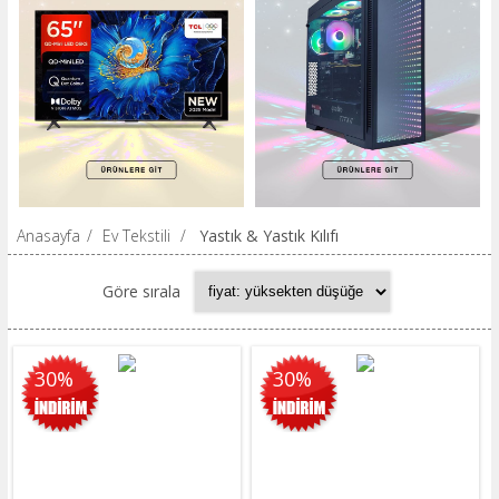
Anasayfa
/
Ev Tekstili
/
Yastık & Yastık Kılıfı
Göre sırala
30%
30%