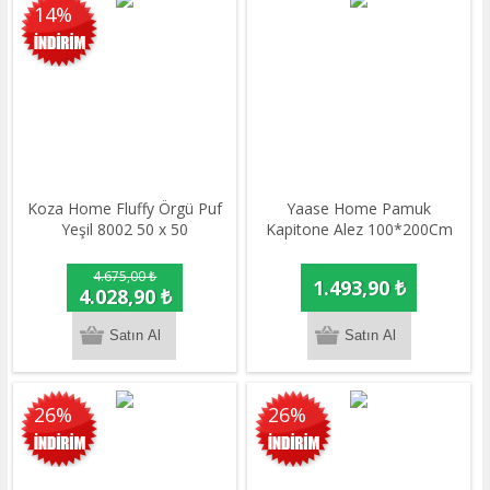
14%
Koza Home Fluffy Örgü Puf
Yaase Home Pamuk
Yeşil 8002 50 x 50
Kapitone Alez 100*200Cm
4.675,00 ₺
1.493,90 ₺
4.028,90 ₺
26%
26%