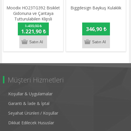
Moodix HO23TG392 Bisiklet
Biggdesign Baykuş Kulaklık
Gidonuna ve Çantaya
Tutturulabilen Klipsli
Taşınabilir Kablosuz Hoparlör
1.499,90 ₺
346,90 ₺
Gri 5W
1.221,90 ₺
Müşteri Hizmetleri
Koşullar & Uygulamalar
Garanti & İade & İptal
Seyahat Ürünleri / Koşullar
Dikkat Edilecek Hususlar