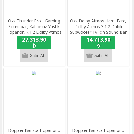
Oxs Thunder Pro+ Gaming
Oxs Dolby Atmos Hdmı Earc,
Soundbar, Kablosuz Yastık
Dolby Atmos 3.1.2 Dahili
Hoparlör, 7.1.2 Dolby Atmos
Subwoofer Tv Için Sound Bar
Hdmı Earc, 3D Ses, Güçlü
27.313,90
14.713,90
Dahili Woofer
₺
₺
Doppler Barista Hoparlörlü
Doppler Barista Hoparlörlü