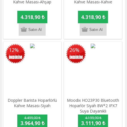
Kahve Masası-Ahşap
Kahve Masası-Kahve
4.318,90 ₺
4.318,90 ₺
12%
26%
Doppler Barista Hoparlörlü
Moodix HO23P30 Bluetooth
Kahve Masası-Siyah
Hoparlör Siyah 8W*2 IPX7
Suya Dayanıklı
4.499,00 ₺
4.199,90 ₺
3.964,90 ₺
3.111,90 ₺