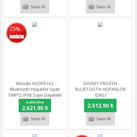
25%
Moodix KI23KS162
DISNEY FROZEN
Bluetooth Hoparlör Siyah
BLUETOOTH HOPARLÖR
10W*2 IPX6 Suya Dayanıklı
IŞIKLI
3.499,90 ₺
2.513,90 ₺
2.621,90 ₺