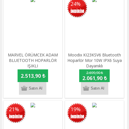
24%
MARVEL ÖRÜMCEK ADAM
Moodix KI23KSV6 Bluetooth
BLUETOOTH HOPARLÖR
Hoparlör Mor 10W IPX6 Suya
IŞIKLI
Dayanıklı
2.699,90 ₺
2.513,90 ₺
2.061,90 ₺
21%
19%