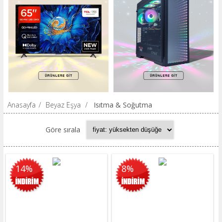
Anasayfa
/
Beyaz Eşya
/
Isıtma & Soğutma
Göre sırala
14%
8%