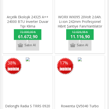
Arçelik Ekolojik 24325 A++
WORX WX095 20Volt 2.0Ah.
24000 BTU Inverter Duvar
Li-ion 242mm Profesyonel
Tipi Klima
Hibrit Şantiye Fanı/Vantilatör
72.000,00 ₺
12.026,98 ₺
61.672,90
11.116,90
₺
₺
38%
17%
Delonghi Radia S TRRS 0920
Rowenta QV5040 Turbo