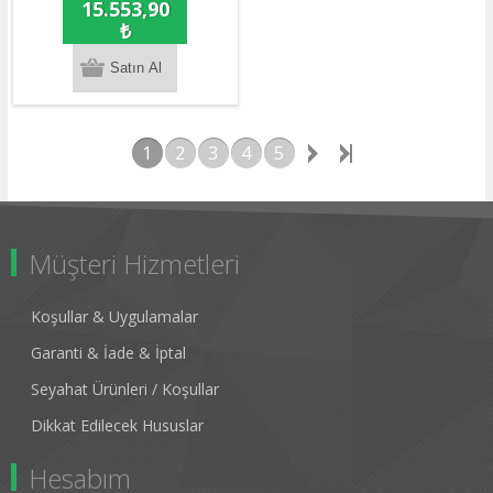
15.553,90
₺
1
2
3
4
5
Müşteri Hizmetleri
Koşullar & Uygulamalar
Garanti & İade & İptal
Seyahat Ürünleri / Koşullar
Dikkat Edilecek Hususlar
Hesabım