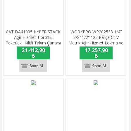
CAT DA41005 HYPER STACK
WORKPRO WP202533 1/4'’
Ağır Hizmet Tipi 3’Lü
3/8’’ 1/2'’ 123 Parça Cr-V
Tekerlekli Kilitli Takım Çantası
Metrik Ağır Hizmet Lokma ve
Seti
Kombine Anahtar Takımı
21.412,90
17.257,90
₺
₺