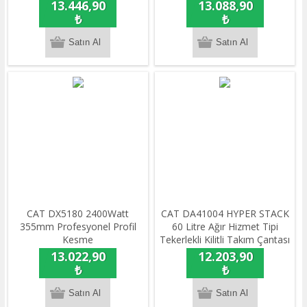
Lokma ve Kombine Anahtar
Dezenfektan Pompası
13.446,90
13.088,90
Takımı
₺
₺
CAT DX5180 2400Watt
CAT DA41004 HYPER STACK
355mm Profesyonel Profil
60 Litre Ağır Hizmet Tipi
Kesme
Tekerlekli Kilitli Takım Çantası
13.022,90
12.203,90
₺
₺