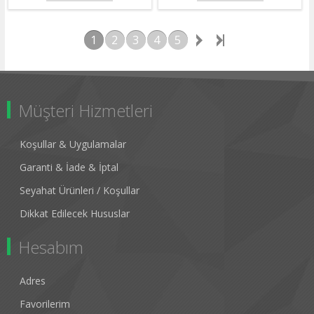
1
2
3
4
5
Müşteri Hizmetleri
Koşullar & Uygulamalar
Garanti & İade & İptal
Seyahat Ürünleri / Koşullar
Dikkat Edilecek Hususlar
Hesabım
Adres
Favorilerim