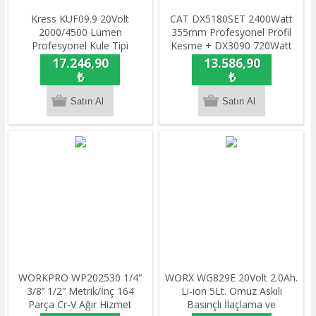
Kress KUF09.9 20Volt
CAT DX5180SET 2400Watt
2000/4500 Lümen
355mm Profesyonel Profil
Profesyonel Kule Tipi
Kesme + DX3090 720Watt
Teleskopik Katlanabilir LED
125mm Profesyonel Avuç
17.246,90
13.586,90
Projektör (Akü Dahil Değildir)
Taşlama
₺
₺
WORKPRO WP202530 1/4'’
WORX WG829E 20Volt 2.0Ah.
3/8’’ 1/2'’ Metrik/İnç 164
Li-ion 5Lt. Omuz Askılı
Parça Cr-V Ağır Hizmet
Basınçlı İlaçlama ve