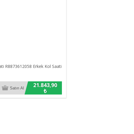
ti R8873612058 Erkek Kol Saati
21.843,90
₺