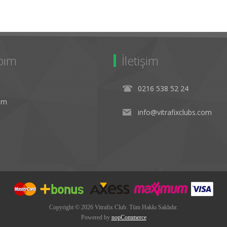
bım
İletişim
0216 538 52 24
rim
info@vitrafixclubs.com
Copyright © 2026 Vitrafix Club. Tüm Hakkı Saklıdır.
Powered by
nopCommerce