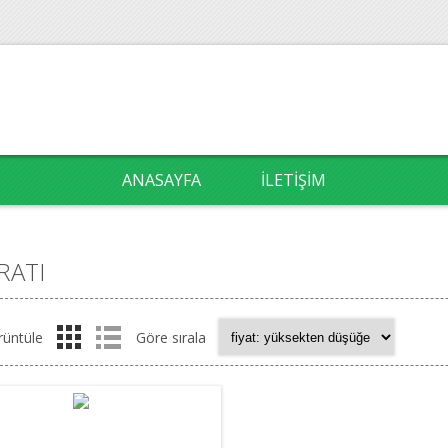
ANASAYFA
İLETIŞIM
RATI
rüntüle
Göre sırala