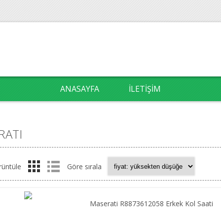
ANASAYFA
İLETIŞIM
RATI
rüntüle
Göre sırala
Maserati R8873612058 Erkek Kol Saati