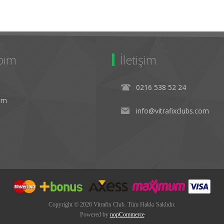
bım
İletişim
0216 538 52 24
rim
info@vitrafixclubs.com
Copyright © 2026 Vitrafix Club. Tüm Hakkı Saklıdır.
Powered by
nopCommerce