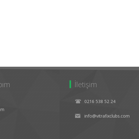
bım
İletişim
0216 538 52 24
rim
info@vitrafixclubs.com