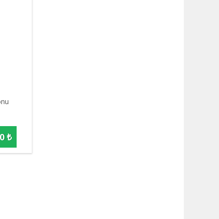
ponu
0 ₺