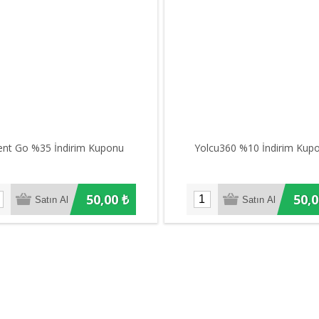
ent Go %35 İndirim Kuponu
Yolcu360 %10 İndirim Ku
50,00 ₺
50,0