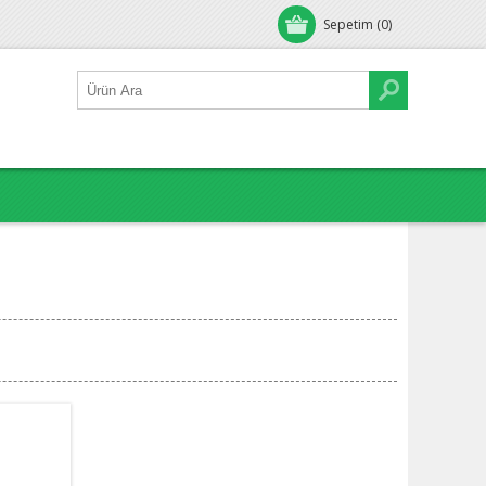
Sepetim
(0)