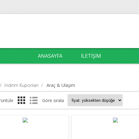
ANASAYFA
İLETIŞIM
/
İndirim Kuponları
/
Araç & Ulaşım
rüntüle
Göre sırala