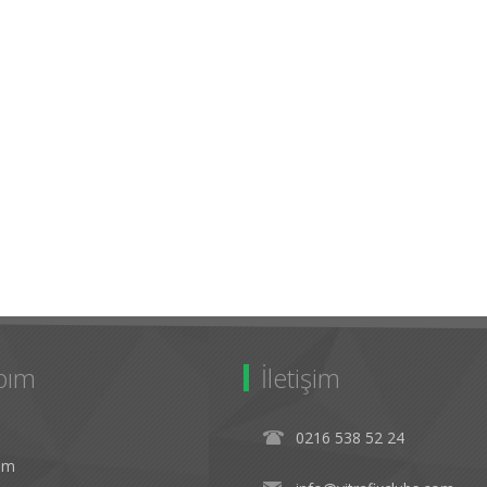
bım
İletişim
0216 538 52 24
rim