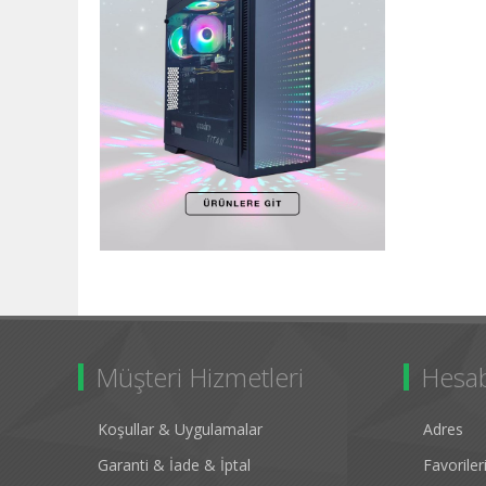
Müşteri Hizmetleri
Hesa
Koşullar & Uygulamalar
Adres
Garanti & İade & İptal
Favorile