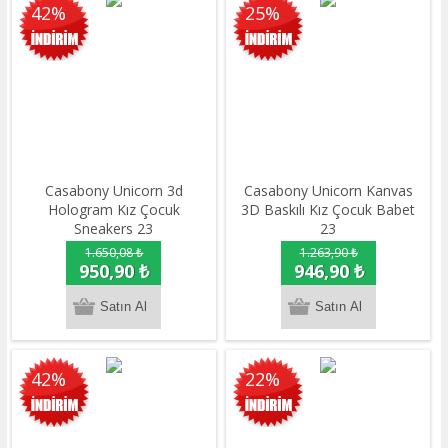
42%
25%
Casabony Unicorn 3d
Casabony Unicorn Kanvas
Hologram Kız Çocuk
3D Baskılı Kız Çocuk Babet
Sneakers 23
23
1.650,08 ₺
1.263,90 ₺
950,90 ₺
946,90 ₺
42%
22%