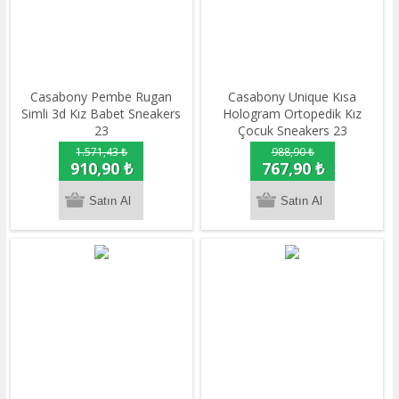
Casabony Pembe Rugan
Casabony Unique Kısa
Simli 3d Kız Babet Sneakers
Hologram Ortopedik Kız
23
Çocuk Sneakers 23
1.571,43 ₺
988,90 ₺
910,90 ₺
767,90 ₺