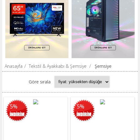
Anasayfa
/
Tekstil & Ayakkabı & Şemsiye
/
Şemsiye
Göre sırala
5%
5%