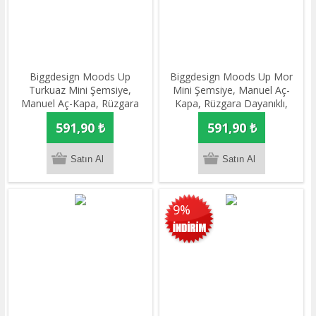
Biggdesign Moods Up
Biggdesign Moods Up Mor
Turkuaz Mini Şemsiye,
Mini Şemsiye, Manuel Aç-
Manuel Aç-Kapa, Rüzgara
Kapa, Rüzgara Dayanıklı,
Dayanıklı, Çanta Boy, Şık
Çanta Boy, Şık Tasarım
591,90 ₺
591,90 ₺
Tasarım
9%