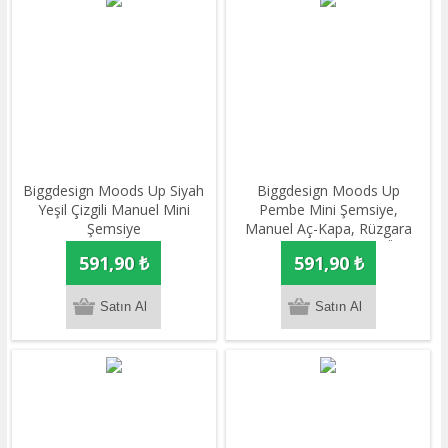
Biggdesign Moods Up Siyah
Biggdesign Moods Up
Yeşil Çizgili Manuel Mini
Pembe Mini Şemsiye,
Şemsiye
Manuel Aç-Kapa, Rüzgara
Dayanıklı, Çanta Boy, Özel
591,90 ₺
591,90 ₺
Tasarım