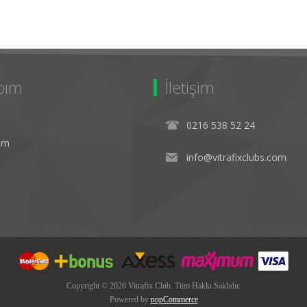
bım
İletişim
0216 538 52 24
rim
info@vitrafixclubs.com
Copyright © 2026 Vitrafix Club. Tüm Hakkı Saklıdır.
Powered by
nopCommerce