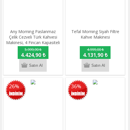
Any Morning Paslanmaz
Tefal Morning Siyah Filtre
Çelik Cezveli Türk Kahvesi
Kahve Makinesi
Makinesi, 4 Fincan Kapasiteli
250 ml LI23201S
5.999,90 ₺
4.999,00 ₺
4.424,90 ₺
4.131,90 ₺
26%
36%