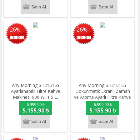
26%
26%
Any Morning SH21615S
Any Morning SH21615S
Ayarlanabilir Filtre Kahve
Dokunmatik Ekranlı Zaman
Makinesi 900 W, 1.5 L,
ve Aroma Ayarlı Filtre Kahve
Dokunmatik LCD Ekranlı,
Makinesi Bakır Rengi
6.999,90 ₺
6.999,90 ₺
Demleme Yoğunluk Ayarlı
5.155,90 ₺
5.155,90 ₺