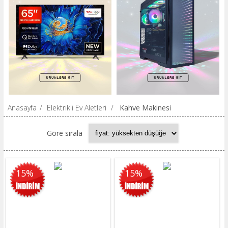
Anasayfa
/
Elektrikli Ev Aletleri
/
Kahve Makinesi
Göre sırala
15%
15%