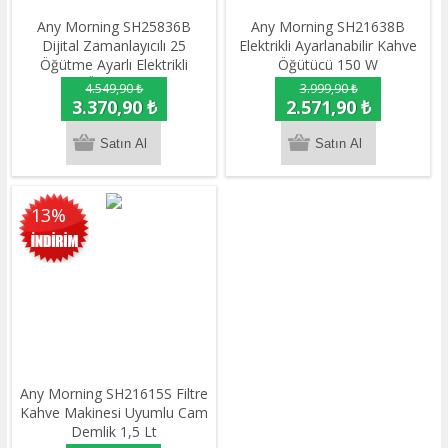
Any Morning SH25836B
Any Morning SH21638B
Dijital Zamanlayıcılı 25
Elektrikli Ayarlanabilir Kahve
Öğütme Ayarlı Elektrikli
Öğütücü 150 W
Kahve Öğütücü ​​​​​​​200 W
4.549,90 ₺
3.999,90 ₺
3.370,90 ₺
2.571,90 ₺
13%
Any Morning SH21615S Filtre
Kahve Makinesi Uyumlu Cam
Demlik 1,5 Lt