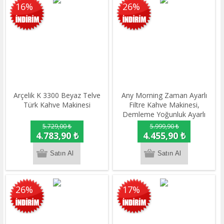
16%
26%
Arçelik K 3300 Beyaz Telve
Any Morning Zaman Ayarlı
Türk Kahve Makinesi
Filtre Kahve Makinesi,
Demleme Yoğunluk Ayarlı
1000 W 2 L SH21515B
5.729,00 ₺
5.999,90 ₺
4.783,90 ₺
4.455,90 ₺
26%
17%