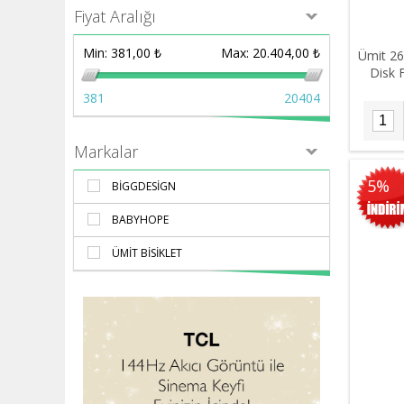
Fiyat Aralığı
Min:
381,00 ₺
Max:
20.404,00 ₺
Ümit 26
Disk F
381
20404
Markalar
5%
BIGGDESIGN
BABYHOPE
ÜMIT BISIKLET