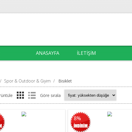
ANASAYFA
İLETIŞIM
/
Spor & Outdoor & Giyim
/
Bisiklet
rüntüle
Göre sırala
8%