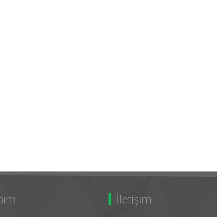
bım
İletişim