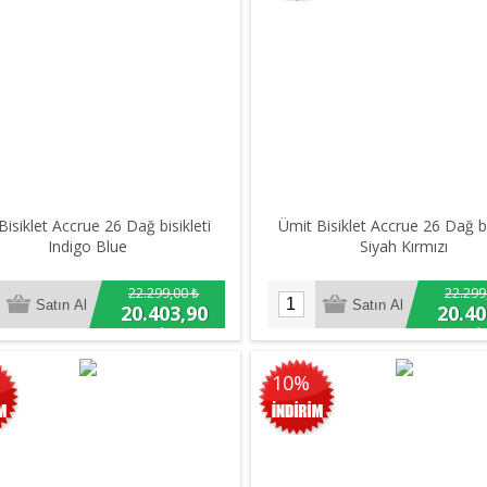
Bisiklet Accrue 26 Dağ bisikleti
Ümit Bisiklet Accrue 26 Dağ bi
Indigo Blue
Siyah Kırmızı
22.299,00 ₺
22.299
20.403,90
20.40
₺
₺
10%