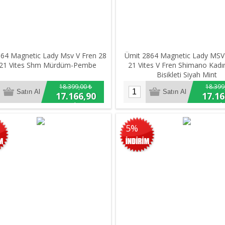
64 Magnetic Lady Msv V Fren 28
Ümit 2864 Magnetic Lady MSV 
 21 Vites Shm Mürdüm-Pembe
21 Vites V Fren Shimano Kadı
Bisikleti Siyah Mint
18.399,00 ₺
18.399
17.166,90
17.16
₺
₺
5%