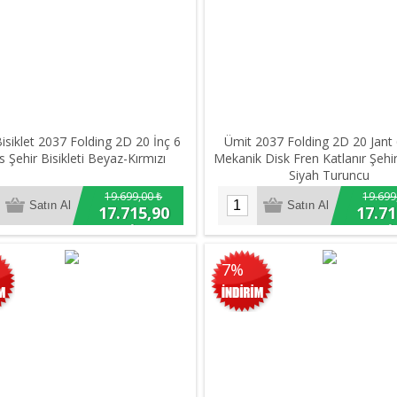
isiklet 2037 Folding 2D 20 İnç 6
Ümit 2037 Folding 2D 20 Jant 
s Şehir Bisikleti Beyaz-Kırmızı
Mekanik Disk Fren Katlanır Şehir 
Siyah Turuncu
19.699,00 ₺
19.699
17.715,90
17.71
₺
₺
7%