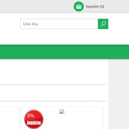
Sepetim
(0)
8%