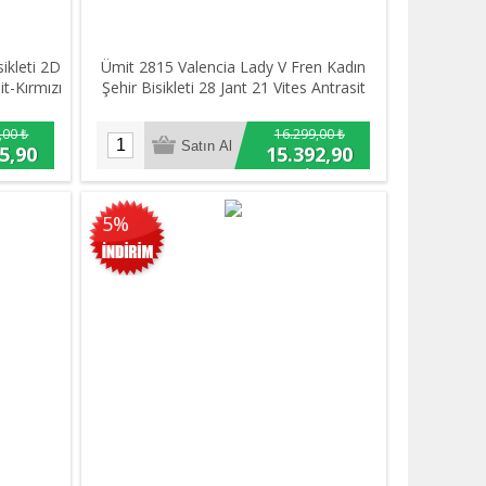
ikleti 2D
Ümit 2815 Valencia Lady V Fren Kadın
it-Kırmızı
Şehir Bisikleti 28 Jant 21 Vites Antrasit
,00 ₺
16.299,00 ₺
5,90
15.392,90
₺
5%