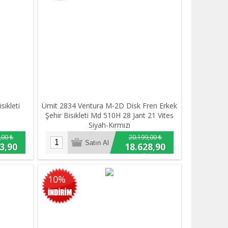
sikleti
Ümit 2834 Ventura M-2D Disk Fren Erkek
Şehir Bisikleti Md 510H 28 Jant 21 Vites
Siyah-Kırmızı
,00 ₺
20.199,00 ₺
3,90
18.628,90
₺
10%