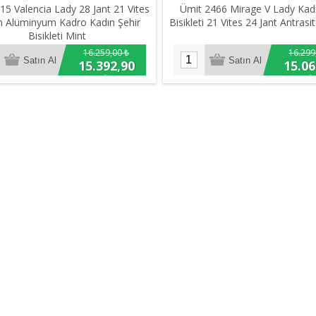
15 Valencia Lady 28 Jant 21 Vites
Ümit 2466 Mirage V Lady Kad
n Alüminyum Kadro Kadın Şehir
Bisikleti 21 Vites 24 Jant Antras
Bisikleti Mint
16.259,00 ₺
16.299
15.392,90
15.06
₺
₺