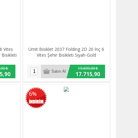
6 Vites
Ümit Bisiklet 2037 Folding 2D 20 İnç 6
Bisikleti
Vites Şehir Bisikleti Siyah-Gold
,00 ₺
19.699,00 ₺
5,90
17.715,90
₺
6%