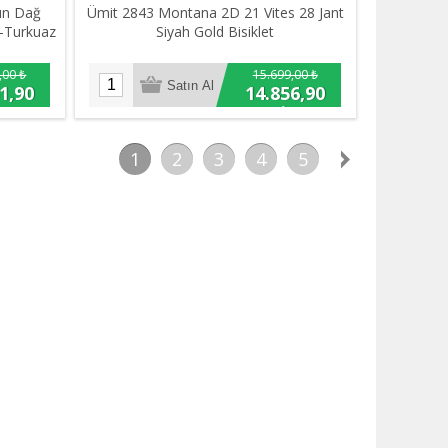
ın Dağ
Ümit 2843 Montana 2D 21 Vites 28 Jant
it-Turkuaz
Siyah Gold Bisiklet
,00 ₺
15.699,00 ₺
1,90
14.856,90
₺
1
2
3
4
5