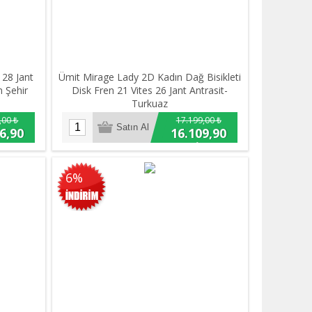
28 Jant
Ümit Mirage Lady 2D Kadın Dağ Bisikleti
n Şehir
Disk Fren 21 Vites 26 Jant Antrasit-
Turkuaz
,00 ₺
17.199,00 ₺
6,90
16.109,90
₺
6%