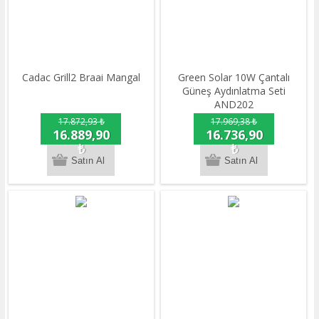
Cadac Grill2 Braai Mangal
Green Solar 10W Çantalı
Güneş Aydınlatma Seti
AND202
17.872,93 ₺
17.969,38 ₺
16.889,90
16.736,90
₺
₺