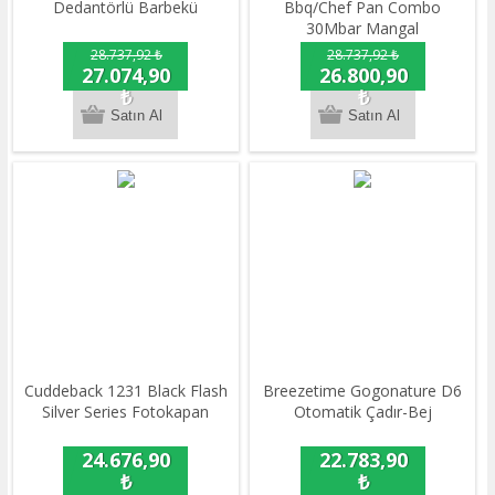
Dedantörlü Barbekü
Bbq/Chef Pan Combo
30Mbar Mangal
28.737,92 ₺
28.737,92 ₺
27.074,90
26.800,90
₺
₺
Cuddeback 1231 Black Flash
Breezetime Gogonature D6
Silver Series Fotokapan
Otomatik Çadır-Bej
24.676,90
22.783,90
₺
₺