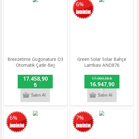
6%
Breezetime Gogonature D3
Green Solar Solar Bahçe
Otomatik Çadır-Bej
Lambası AND876
17.458,90
17.969,38 ₺
16.947,90
₺
₺
6%
7%