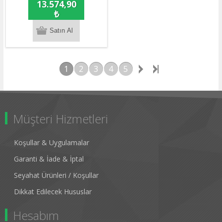
13.574,90
₺
1
2
3
4
5
Müşteri Hizmetleri
Koşullar & Uygulamalar
Garanti & İade & İptal
Seyahat Ürünleri / Koşullar
Dikkat Edilecek Hususlar
Hesabım