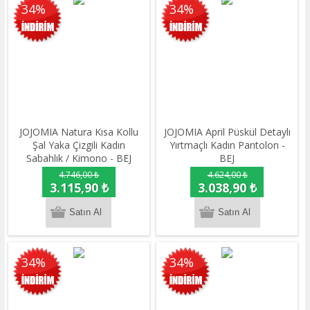
34%
34%
JOJOMIA Natura Kısa Kollu
JOJOMIA April Püskül Detaylı
Şal Yaka Çizgili Kadın
Yırtmaçlı Kadın Pantolon -
Sabahlık / Kimono - BEJ
BEJ
4.746,00 ₺
4.624,00 ₺
3.115,90 ₺
3.038,90 ₺
34%
34%