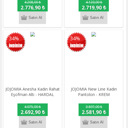
4.208,00 ₺
4.120,00 ₺
2.776,90 ₺
2.719,90 ₺
34%
34%
JOJOMIA Anesha Kadın Rahat
JOJOMIA New Line Kadın
Eşofman Altı - HARDAL
Pantolon - KREM
4.075,00 ₺
3.897,00 ₺
2.692,90 ₺
2.581,90 ₺