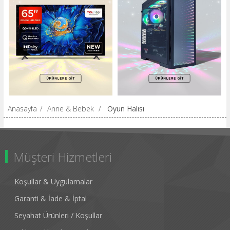
Anasayfa
/
Anne & Bebek
/
Oyun Halısı
Müşteri Hizmetleri
Koşullar & Uygulamalar
Garanti & İade & İptal
Seyahat Ürünleri / Koşullar