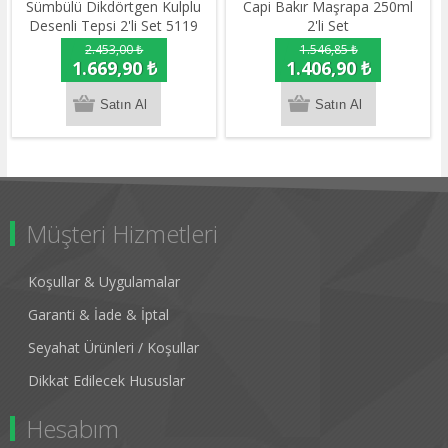
Sümbülü Dikdörtgen Kulplu
Capi Bakır Maşrapa 250ml
Desenli Tepsi 2'li Set 5119
2'li Set
2.453,00 ₺
1.546,85 ₺
1.669,90 ₺
1.406,90 ₺
Müşteri Hizmetleri
Koşullar & Uygulamalar
Garanti & İade & İptal
Seyahat Ürünleri / Koşullar
Dikkat Edilecek Hususlar
Hesabım