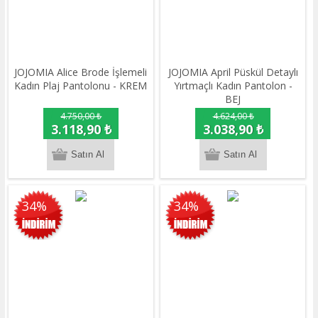
JOJOMIA Alice Brode İşlemeli
JOJOMIA April Püskül Detaylı
Kadın Plaj Pantolonu - KREM
Yırtmaçlı Kadın Pantolon -
BEJ
4.750,00 ₺
4.624,00 ₺
3.118,90 ₺
3.038,90 ₺
34%
34%