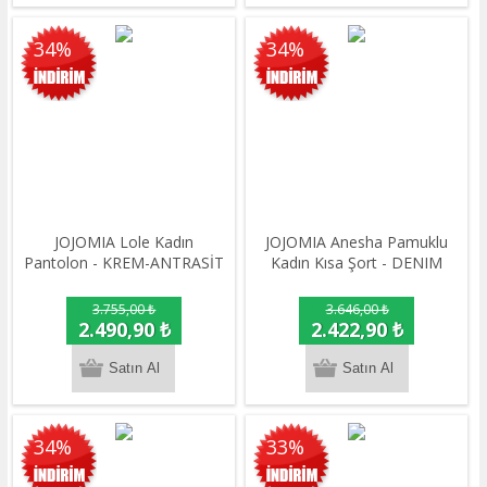
34%
34%
JOJOMIA Lole Kadın
JOJOMIA Anesha Pamuklu
Pantolon - KREM-ANTRASİT
Kadın Kısa Şort - DENIM
3.755,00 ₺
3.646,00 ₺
2.490,90 ₺
2.422,90 ₺
34%
33%