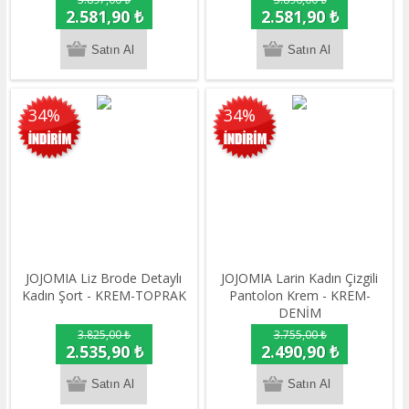
2.581,90 ₺
2.581,90 ₺
34%
34%
JOJOMIA Liz Brode Detaylı
JOJOMIA Larin Kadın Çizgili
Kadın Şort - KREM-TOPRAK
Pantolon Krem - KREM-
DENİM
3.825,00 ₺
3.755,00 ₺
2.535,90 ₺
2.490,90 ₺