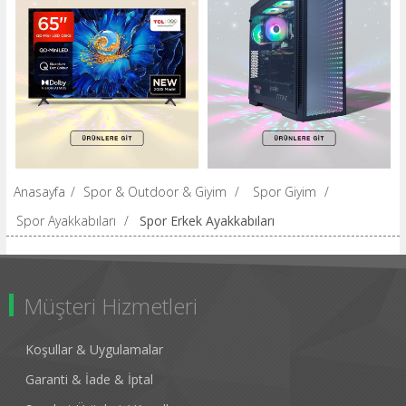
Anasayfa
/
Spor & Outdoor & Giyim
/
Spor Giyim
/
Spor Ayakkabıları
/
Spor Erkek Ayakkabıları
Müşteri Hizmetleri
Koşullar & Uygulamalar
Garanti & İade & İptal